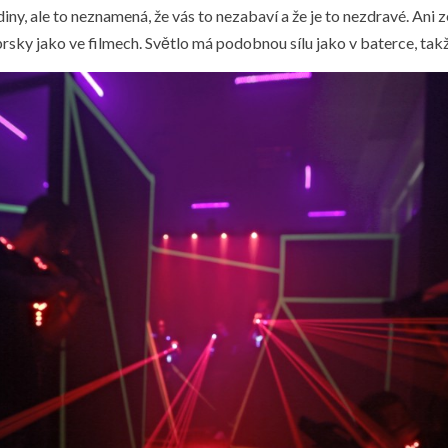
ny, ale to neznamená, že vás to nezabaví a že je to nezdravé. Ani 
rsky jako ve filmech. Světlo má podobnou sílu jako v baterce, tak