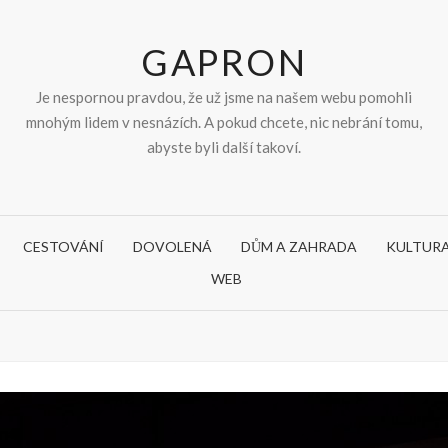
GAPRON
Je nespornou pravdou, že už jsme na našem webu pomohli
mnohým lidem v nesnázích. A pokud chcete, nic nebrání tomu,
abyste byli další takoví.
CESTOVÁNÍ
DOVOLENÁ
DŮM A ZAHRADA
KULTUR
WEB