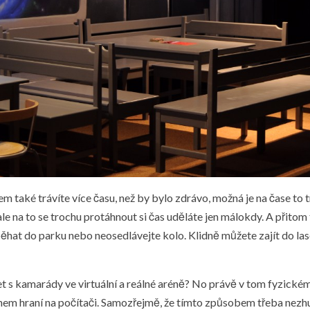
m také trávíte více času, než by bylo zdrávo, možná je na čase to 
e na to se trochu protáhnout si čas uděláte jen málokdy. A přitom
ěhat do parku nebo neosedlávejte kolo. Klidně můžete zajít do
la
let s kamarády ve virtuální a reálné aréně? No právě v tom fyzickém
ěhem hraní na počítači. Samozřejmě, že tímto způsobem třeba nezhu