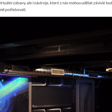
tuální zábavy, ale i nástroje, které z nás mohou udělat závislé lout
ně potřebovali.