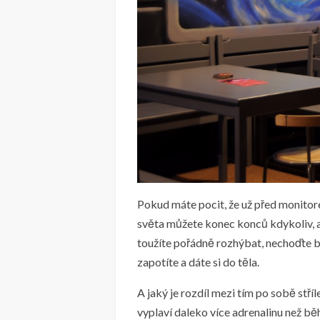
Pokud máte pocit, že už před monitore
světa můžete konec konců kdykoliv, al
toužíte pořádně rozhýbat, nechoďte b
zapotíte a dáte si do těla.
A jaký je rozdíl mezi tím po sobě stří
vyplaví daleko více adrenalinu než b