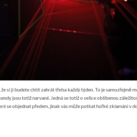
že si ji budete chtít zahrát třeba každý týden. To je samozřejmě 
ndy jsou totiž narvané. Jedná se totiž o velice oblíbenou záležitost
dobré se objednat předem, jinak vás může potkat hořké zklamání v 