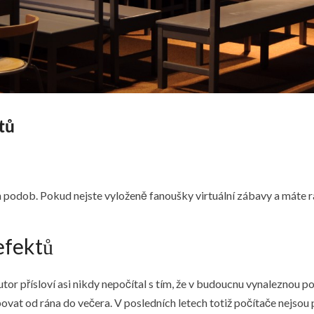
tů
podob. Pokud nejste vyloženě fanoušky virtuální zábavy a máte rad
efektů
 Autor přísloví asi nikdy nepočítal s tím, že v budoucnu vynaleznou 
upovat od rána do večera. V posledních letech totiž počítače nejs