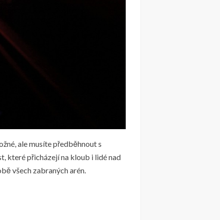
možné, ale musíte předběhnout s
, které přicházejí na kloub i lidé nad
době všech zabraných arén.