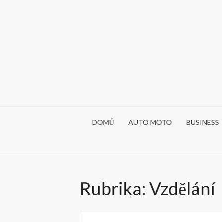
Skip
to
content
DOMŮ
AUTO MOTO
BUSINESS
Rubrika:
Vzdělání