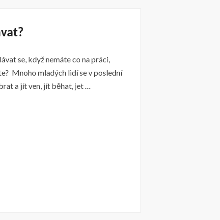
ávat?
ávat se, když nemáte co na práci,
íte? Mnoho mladých lidí se v poslední
at a jít ven, jít běhat, jet …