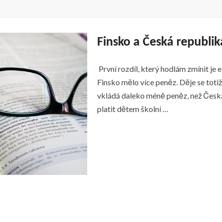
Finsko a Česká republika
První rozdíl, který hodlám zmínit je 
Finsko mělo více peněz. Děje se toti
vkládá daleko méně peněz, než Česká
platit dětem školní …