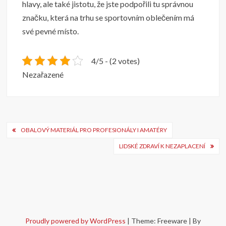
hlavy, ale také jistotu, že jste podpořili tu správnou
značku, která na trhu se sportovním oblečením má
své pevné místo.
4/5 - (2 votes)
Nezařazené
Navigace
OBALOVÝ MATERIÁL PRO PROFESIONÁLY I AMATÉRY
pro
LIDSKÉ ZDRAVÍ K NEZAPLACENÍ
příspěvek
Proudly powered by WordPress
|
Theme: Freeware
|
By