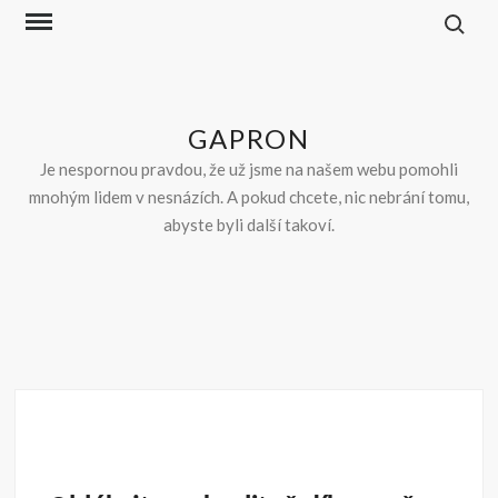
Skip
to
content
GAPRON
Je nespornou pravdou, že už jsme na našem webu pomohli
mnohým lidem v nesnázích. A pokud chcete, nic nebrání tomu,
abyste byli další takoví.