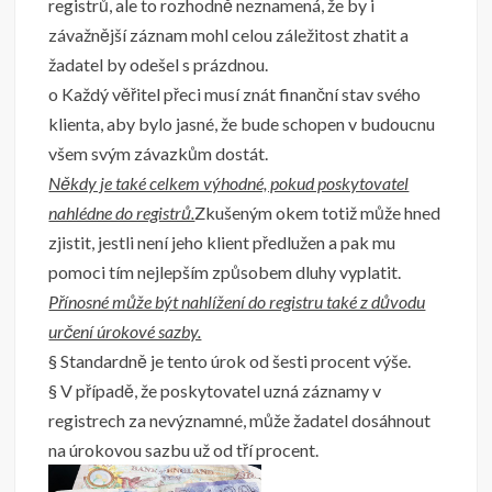
registrů, ale to rozhodně neznamená, že by i
závažnější záznam mohl celou záležitost zhatit a
žadatel by odešel s prázdnou.
o Každý věřitel přeci musí znát finanční stav svého
klienta, aby bylo jasné, že bude schopen v budoucnu
všem svým závazkům dostát.
Někdy je také celkem výhodné, pokud poskytovatel
nahlédne do registrů.
Zkušeným okem totiž může hned
zjistit, jestli není jeho klient předlužen a pak mu
pomoci tím nejlepším způsobem dluhy vyplatit.
Přínosné může být nahlížení do registru také z důvodu
určení úrokové sazby.
§ Standardně je tento úrok od šesti procent výše.
§ V případě, že poskytovatel uzná záznamy v
registrech za nevýznamné, může žadatel dosáhnout
na úrokovou sazbu už od tří procent.