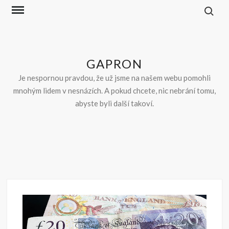
Skip
to
content
GAPRON
Je nespornou pravdou, že už jsme na našem webu pomohli
mnohým lidem v nesnázích. A pokud chcete, nic nebrání tomu,
abyste byli další takoví.