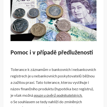
Pomoc i v případě předluženosti
Tolerance k záznamům v bankovních i nebankovních
registrech je u nebankovních poskytovatelů běžnou
a zažitou praxí. Tato tolerance, kterou vystihuje i
název finančního produktu (hypotéka bez registru),
je však možná
pouze u úvěrů podnikatelských.
o Se souhlasem se tedy nahlíží do zmíněných