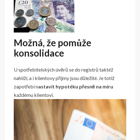
Možná, že pomůže
konsolidace
U spotřebitelských úvěrů se do registrů taktéž
nahlíží, a i klientovy příjmy jsou důležité. Je totiž
zapotřebí n
astavit hypotéku přesně na míru
každému klientovi.