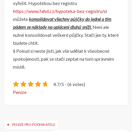
vyřešit. Hypotékou bez registru
https://www.fahd.cz/hypoteka-bez-registru/
si
můžete
konsolidovat všechny půjčky do jedné a tím
pádem se náklady na uplácení dluhů sníží.
Není ale
nutné konsolidovat veškeré půjčky. Stačí jen ty, které
budete chtít.
§ Pokud si neste jisti, jak vše udělat k všeobecné
spokojenosti, pak se stačí zeptat na tom správném
místě.
4.7/5 - (6 votes)
Peníze
Navigace
PENÍZE PRO PODNIKATELE