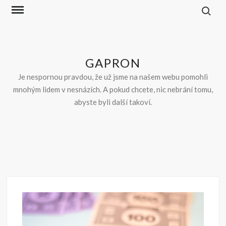
Skip
to
content
GAPRON
Je nespornou pravdou, že už jsme na našem webu pomohli
mnohým lidem v nesnázích. A pokud chcete, nic nebrání tomu,
abyste byli další takoví.