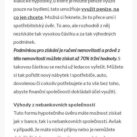
klasické hypotéky, u které je možné peníze využít
pouze na bydlení, tato umožňuje
využít peníze, na
co jen chcete
. Možná si řeknete, že to přece umí i
spotřebitelský úvěr. To ano, ale rozhodně z něj
nezískáte tak vysokou částku a za tak výhodných
podmínek.
Podmínkou pro získání je ručení nemovitostí a právě z
této nemovitosti můžete získat až 70% tržní hodnoty.
S
takovou částkou se nechá už ledacos vyřešit. Můžete
si tak pořídit nový nábytek i spotřebiče, auto,
dovolenou či cokoliv potřebujete a to vše bez toho,
abyste finanční společnosti dokládali účel využití.
Výhody z nebankovních společností
Tuto formu hypotečního úvěru máte možnost získat
jak v bance, tak i u nebankovních společností. Avšak
v případě, že máte nízké příjmy nebo je nemůžete