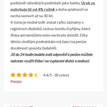
podobně výhodných podmínek jako banky.
Úrok se
pohybuje již od 4% ročně
a doba splatnosti se
nechá nastavit až na 30 let.
K tomu je možné úvěr získat i přes záznamy v
registrech dlužníků, nízkou bonitu či příjmy, které
třeba ani nemůžete nebo nechcete doložit. Díky
těmto skvělým podmínkám má šanci na peníze
dosáhnout spousta žadatelů.
Již do 24 hodin budete znát odpověď a peníze můžete
nakonec využít třeba i na vyplacení dluhů a exekucí.
4.4/5 - (8 votes)
Peníze