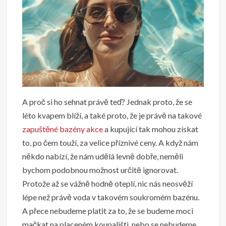
A proč si ho sehnat právě teď? Jednak proto, že se
léto kvapem blíží, a také proto, že je právě na takové
zapuštěné bazény akce
a kupující tak mohou získat
to, po čem touží, za velice příznivé ceny. A když nám
někdo nabízí, že nám udělá levně dobře, neměli
bychom podobnou možnost určitě ignorovat.
Protože až se vážně hodně oteplí, nic nás neosvěží
lépe než právě voda v takovém soukromém bazénu.
A přece nebudeme platit za to, že se budeme moci
mačkat na placeném koupališti, nebo se nebudeme