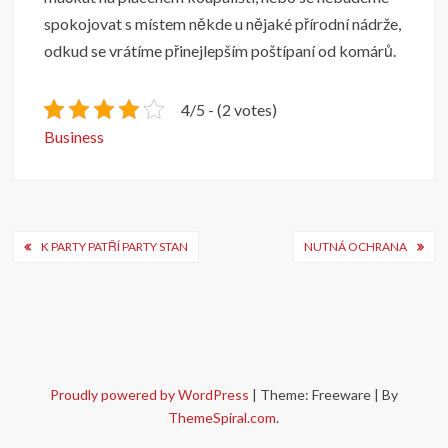
spokojovat s místem někde u nějaké přírodní nádrže,
odkud se vrátíme přinejlepším poštípaní od komárů.
4/5 - (2 votes)
Business
Navigace
K PARTY PATŘÍ PARTY STAN
NUTNÁ OCHRANA
pro
příspěvek
Proudly powered by WordPress
|
Theme: Freeware
|
By
ThemeSpiral.com
.