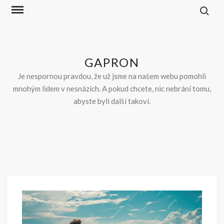
Skip
to
content
GAPRON
Je nespornou pravdou, že už jsme na našem webu pomohli
mnohým lidem v nesnázích. A pokud chcete, nic nebrání tomu,
abyste byli další takoví.