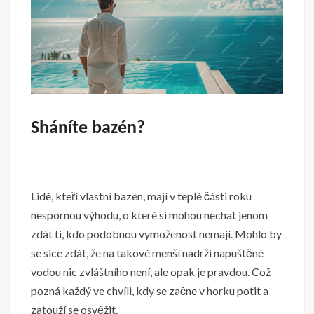
Sháníte bazén?
Lidé, kteří vlastní bazén, mají v teplé části roku
nespornou výhodu, o které si mohou nechat jenom
zdát ti, kdo podobnou vymoženost nemají. Mohlo by
se sice zdát, že na takové menší nádrži napuštěné
vodou nic zvláštního není, ale opak je pravdou. Což
pozná každý ve chvíli, kdy se začne v horku potit a
zatouží se osvěžit.