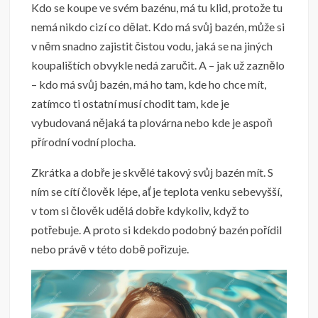
Kdo se koupe ve svém bazénu, má tu klid, protože tu
nemá nikdo cizí co dělat. Kdo má svůj bazén, může si
v něm snadno zajistit čistou vodu, jaká se na jiných
koupalištích obvykle nedá zaručit. A – jak už zaznělo
– kdo má svůj bazén, má ho tam, kde ho chce mít,
zatímco ti ostatní musí chodit tam, kde je
vybudovaná nějaká ta plovárna nebo kde je aspoň
přírodní vodní plocha.
Zkrátka a dobře je skvělé takový svůj bazén mít. S
ním se cítí člověk lépe, ať je teplota venku sebevyšší,
v tom si člověk udělá dobře kdykoliv, když to
potřebuje. A proto si kdekdo podobný bazén pořídil
nebo právě v této době pořizuje.