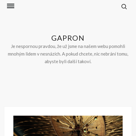
Skip
to
content
GAPRON
Je nespornou pravdou, že už jsme na našem webu pomohli
mnohým lidem v nesnázích. A pokud chcete, nic nebrání tomu,
abyste byli další takoví.