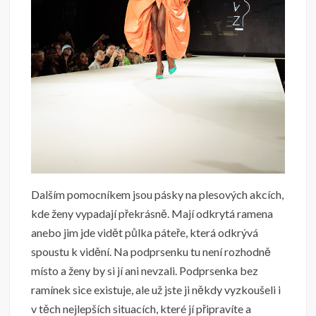
Dalším pomocníkem jsou pásky na plesových akcích,
kde ženy vypadají překrásně. Mají odkrytá ramena
anebo jim jde vidět půlka páteře, která odkrývá
spoustu k vidění. Na podprsenku tu není rozhodně
místo a ženy by si jí ani nevzali. Podprsenka bez
ramínek sice existuje, ale už jste ji někdy vyzkoušeli i
v těch nejlepších situacích, které jí připravíte a