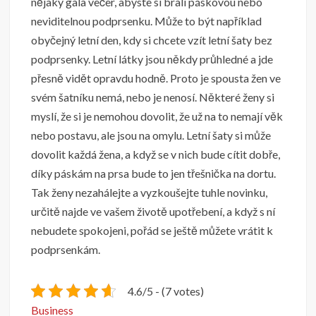
nějaký gala večer, abyste si brali páskovou nebo
neviditelnou podprsenku. Může to být například
obyčejný letní den, kdy si chcete vzít letní šaty bez
podprsenky. Letní látky jsou někdy průhledné a jde
přesně vidět opravdu hodně. Proto je spousta žen ve
svém šatníku nemá, nebo je nenosí. Některé ženy si
myslí, že si je nemohou dovolit, že už na to nemají věk
nebo postavu, ale jsou na omylu. Letní šaty si může
dovolit každá žena, a když se v nich bude cítit dobře,
díky páskám na prsa bude to jen třešnička na dortu.
Tak ženy nezahálejte a vyzkoušejte tuhle novinku,
určitě najde ve vašem životě upotřebení, a když s ní
nebudete spokojeni, pořád se ještě můžete vrátit k
podprsenkám.
4.6/5 - (7 votes)
Business