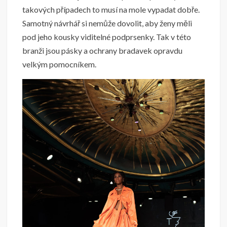
takových případech to musí na mole vypadat dobře.
Samotný návrhář si nemůže dovolit, aby ženy měli
pod jeho kousky viditelné podprsenky. Tak v této
branži jsou pásky a ochrany bradavek opravdu
velkým pomocníkem.