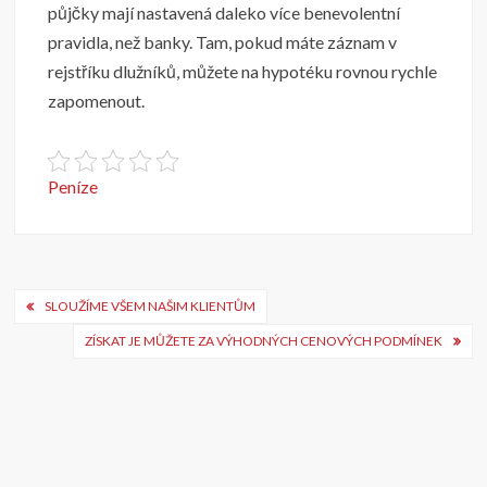
půjčky mají nastavená daleko více benevolentní
pravidla, než banky. Tam, pokud máte záznam v
rejstříku dlužníků, můžete na hypotéku rovnou rychle
zapomenout.
Peníze
Navigace
SLOUŽÍME VŠEM NAŠIM KLIENTŮM
pro
ZÍSKAT JE MŮŽETE ZA VÝHODNÝCH CENOVÝCH PODMÍNEK
příspěvek