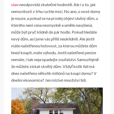
stav
neodpovídá skutečné hodnotě. Ale i o to, jak
nemovitosti z trhu rychle mizí. No ano, o nové domy
je nouze, a pokud se na prodej objeví slušný dům, u
kterého není cena nesmyslně a uměle navýšená,
může být pryč klidně do pár hodin.
Pokud hledáte
nový dům, asi jsme vás příliš neuklidnili. Ale jestli
máte našetřenou hotovost, za kterou můžete dům
hned koupit, máte výhodu.
Jestli našetřené peníze
nemáte, i tak nepropadejte zoufalství. Samozřejmě
že můžete získat skvělý dům. Vždyť kolik lidí má
dnes našetřeno několik miliónů na koupi domu? V
dnešní ekonomice? Jen mizivé množství lidí.