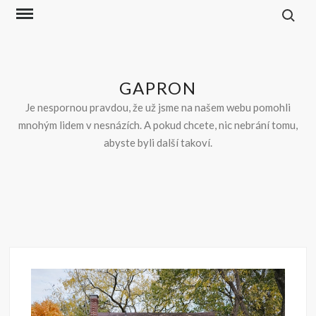
Skip
to
content
GAPRON
Je nespornou pravdou, že už jsme na našem webu pomohli
mnohým lidem v nesnázích. A pokud chcete, nic nebrání tomu,
abyste byli další takoví.